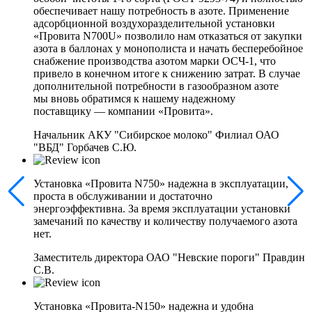
обеспечивает нашу потребность в азоте. Применение
адсорбционной воздухоразделительной установки
«Провита N700U» позволило нам отказаться от закупки
азота в баллонах у монополиста и начать бесперебойное
снабжение производства азотом марки ОСЧ-1, что
привело в конечном итоге к снижению затрат. В случае
дополнительной потребности в газообразном азоте
мы вновь обратимся к нашему надежному
поставщику — компании «Провита».
Начальник АКУ "Сибирское молоко" Филиал ОАО
"ВБД" Горбачев С.Ю.
Установка «Провита N750» надежна в эксплуатации,
проста в обслуживании и достаточно
энергоэффективна. За время эксплуатации установки
замечаний по качеству и количеству получаемого азота
нет.
Заместитель директора ОАО "Невские пороги" Правдин
С.В.
Установка «Провита-N150» надежна и удобна