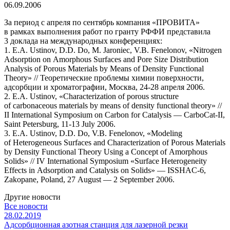
06.09.2006
За период с апреля по сентябрь компания «ПРОВИТА»
в рамках выполнения работ по гранту РФФИ представила
3 доклада на международных конференциях:
1. E.A. Ustinov, D.D. Do, M. Jaroniec, V.B. Fenelonov, «Nitrogen
Adsorption on Amorphous Surfaces and Pore Size Distribution
Analysis of Porous Materials by Means of Density Functional
Theory» // Теоретические проблемы химии поверхности,
адсорбции и хроматографии, Москва, 24-28 апреля 2006.
2. E.A. Ustinov, «Characterization of porous structure
of carbonaceous materials by means of density functional theory» //
II International Symposium on Carbon for Catalysis — CarboCat-II,
Saint Petersburg, 11-13 July 2006.
3. E.A. Ustinov, D.D. Do, V.B. Fenelonov, «Modeling
of Heterogeneous Surfaces and Characterization of Porous Materials
by Density Functional Theory Using a Concept of Amorphous
Solids» // IV International Symposium «Surface Heterogeneity
Effects in Adsorption and Catalysis on Solids» — ISSHAC-6,
Zakopane, Poland, 27 August — 2 September 2006.
Другие новости
Все новости
28.02.2019
2
Адсорбционная азотная станция для лазерной резки
«