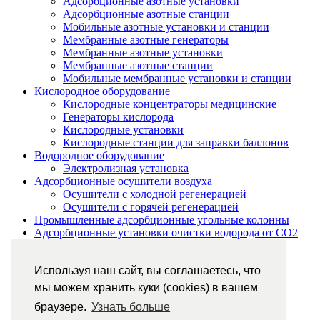
Адсорбционные азотные установки
Адсорбционные азотные станции
Мобильные азотные установки и станции
Мембранные азотные генераторы
Мембранные азотные установки
Мембранные азотные станции
Мобильные мембранные установки и станции
Кислородное оборудование
Кислородные концентраторы медицинские
Генераторы кислорода
Кислородные установки
Кислородные станции для заправки баллонов
Водородное оборудование
Электролизная установка
Адсорбционные осушители воздуха
Осушители с холодной регенерацией
Осушители с горячей регенерацией
Промышленные адсорбционные угольные колонны
Адсорбционные установки очистки водорода от CO2
Адсорбционная очистка от сероводорода H2S
Кожухотрубные теплообменники
Используя наш сайт, вы соглашаетесь, что
Воздушное компрессорное оборудование
ПЭТ-компрессоры
мы можем хранить куки (cookies) в вашем
Воздушные компрессорные станции
браузере.
Узнать больше
Изготовление блоков-контейнеров