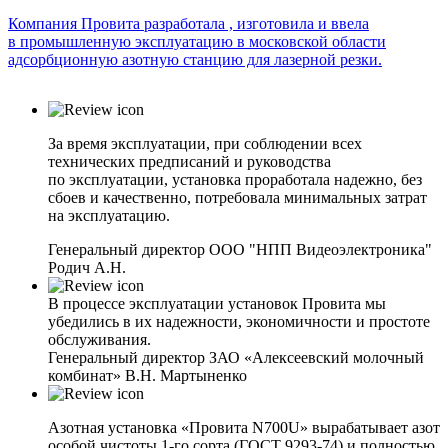
К
Компания Провита разработала , изготовила и ввела
м
в промышленную эксплуатацию в московской области
в
адсорбционную азотную станцию для лазерной резки.
За время эксплуатации, при соблюдении всех
технических предписаний и руководства
по эксплуатации, установка проработала надежно, без
сбоев и качественно, потребовала минимальных затрат
на эксплуатацию.
Генеральный директор ООО "НПП Видеоэлектроника"
Родич А.Н.
В процессе эксплуатации установок Провита мы
убедились в их надежности, экономичности и простоте
обслуживания.
Генеральный директор ЗАО «Алексеевский молочный
комбинат» В.Н. Мартыненко
Азотная установка «Провита N700U» вырабатывает азот
особой чистоты 1-го сорта (ГОСТ 9293-74) и полностью