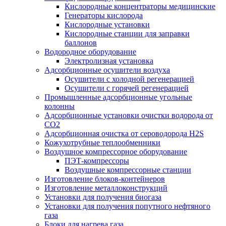
Кислородные концентраторы медицинские
Генераторы кислорода
Кислородные установки
Кислородные станции для заправки
баллонов
Водородное оборудование
Электролизная установка
Адсорбционные осушители воздуха
Осушители с холодной регенерацией
Осушители с горячей регенерацией
Промышленные адсорбционные угольные
колонны
Адсорбционные установки очистки водорода от
CO2
Адсорбционная очистка от сероводорода H2S
Кожухотрубные теплообменники
Воздушное компрессорное оборудование
ПЭТ-компрессоры
Воздушные компрессорные станции
Изготовление блоков-контейнеров
Изготовление металлоконструкций
Установки для получения биогаза
Установки для получения попутного нефтяного
газа
Блоки для нагрева газа