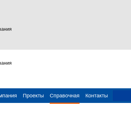
вания
вания
мпания
Проекты
Справочная
Контакты