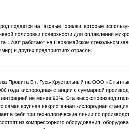
род подается на газовые горелки, которые использ
гневой полировки поверхности для оплавления микр
ита-1700” работают на Первомайском стекольном за
имир) и других предприятиях отрасли.
вка Провита В г. Гусь-Хрустальный на ООО «Опытны
006 года кислородная станции с суммарной произво
нцентрацией не менее 93%. Эта высокопроизводитель
о самая крупная некриогенная кислородная станция
ает в себя три технологические линии по производс
состоят из компрессорного оборудования, оборудова