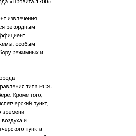
ода «Провита-1700».
нт извлечения
тся рекордным
эффициент
схемы, особым
дбору режимных и
лорода
правления типа PCS-
ере. Кроме того,
спетчерский пункт,
о времени
 воздуха и
тчерского пункта