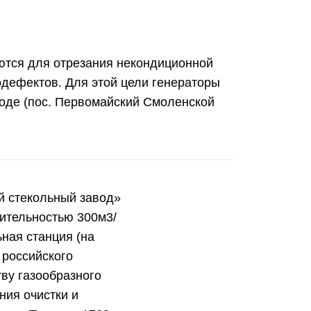
уются для отрезания некондиционной
одефектов. Для этой цели генераторы
воде (пос. Первомайский Смоленской
й стекольный завод»
дительностью 300м3/
ная станция (на
 российского
тву газообразного
ния очистки и