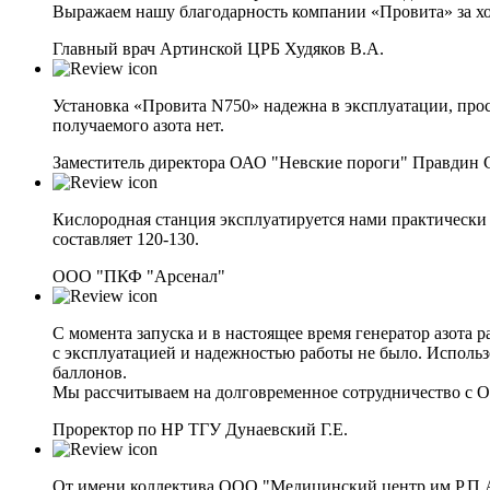
Выражаем нашу благодарность компании «Провита» за хо
Главный врач Артинской ЦРБ Худяков В.А.
Установка «Провита N750» надежна в эксплуатации, прос
получаемого азота нет.
Заместитель директора ОАО "Невские пороги" Правдин 
Кислородная станция эксплуатируется нами практически 
составляет 120-130.
ООО "ПКФ "Арсенал"
С момента запуска и в настоящее время генератор азота 
с эксплуатацией и надежностью работы не было. Использ
баллонов.
Мы рассчитываем на долговременное сотрудничество с 
Проректор по НР ТГУ Дунаевский Г.Е.
От имени коллектива ООО "Медицинский центр им.Р.П.А