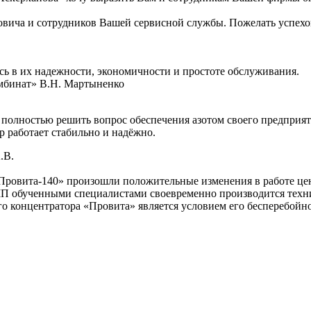
овича и сотрудников Вашей сервисной службы. Пожелать успехов
сь в их надежности, экономичности и простоте обслуживания.
мбинат» В.Н. Мартыненко
ь полностью решить вопрос обеспечения азотом своего предприя
р работает стабильно и надёжно.
.В.
Провита-140» произошли положительные изменения в работе цен
МП обученными специалистами своевременно производится техни
о концентратора «Провита» является условием его бесперебойн