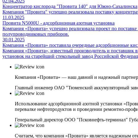
02.04.2025
Концентратор кислорода "Провита 140" для Южно-Сахалинска
Компания "Провита" успешно реализовала поставку концентра
11.03.2025
Провита N5000U - адсорбционная азотная установка
Компания «Провита» успешно реализовала проект по поставк
полупроводниковых приборов.
30.01.2025
Компания «Провита» поставила очередные адсорбционные кис
Компания «Провита», известный производитель и поставщик в
установок на старейший стекольный завод Российской Федера
Компания «Провита» — наш давний и надежный партнер.
Главный инженер ОАО "Тюменский аккумуляторный заво
Использование адсорбционной азотной установки «Провит
перевалке нефтепродуктов и проведении ремонтно-профи
Генеральный директор ООО "Псковнефть-терминал" Губа
Считаем, что компания «Провита» является надежным от