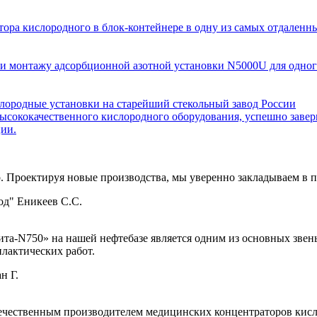
тора кислородного в блок-контейнере в одну из самых отдален
е и монтажу адсорбционной азотной установки N5000U для одн
лородные установки на старейший стекольный завод России
ысококачественного кислородного оборудования, успешно заве
ции.
 Проектируя новые производства, мы уверенно закладываем в 
д" Еникеев С.С.
а-N750» на нашей нефтебазе является одним из основных звень
лактических работ.
н Г.
ечественным производителем медицинских концентраторов кисл