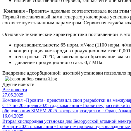
наличие собственного сервиса, запчастей и оператив
Компания «Провита» идеально соответствовала всем этим 
Первый поставленный нами генератор кислорода успешно ра
соответствует заданным параметрам. Сервисная служба ко
Основные технические характеристики поставленной в это
производительность: 65 норм. м³/час (1100 норм. л/ми
концентрация кислорода в продукционном газе: 0,001
точка росы: -70 °C, исключающая образование влаги 
давление продукционного газа: 0,7 МПа.
Внедрение адсорбционной азотной установки позволило пр
Другие новости
Все новости
27.05.2025
Компания «Провита» представила свои разработки на междун
С 17 по 20 апреля 2025 года компания «Провита», российский
оборудования SIMEM 2025, которая проходила в г. Оран, Алжи
16.04.2025
Вторая кислородная установка для Белорусской атомной элект
В марте 2025 г. компания «Провита» провела пусконаладочны