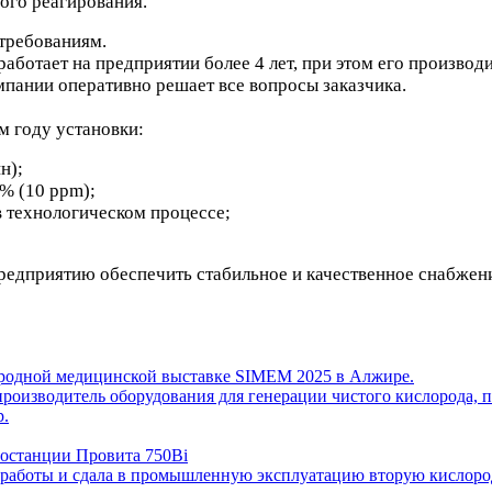
ного реагирования.
требованиям.
ботает на предприятии более 4 лет, при этом его производи
мпании оперативно решает все вопросы заказчика.
м году установки:
н);
% (10 ppm);
в технологическом процессе;
едприятию обеспечить стабильное и качественное снабжени
ародной медицинской выставке SIMEM 2025 в Алжире.
 производитель оборудования для генерации чистого кислорода,
р.
ростанции Провита 750Bi
е работы и сдала в промышленную эксплуатацию вторую кислород