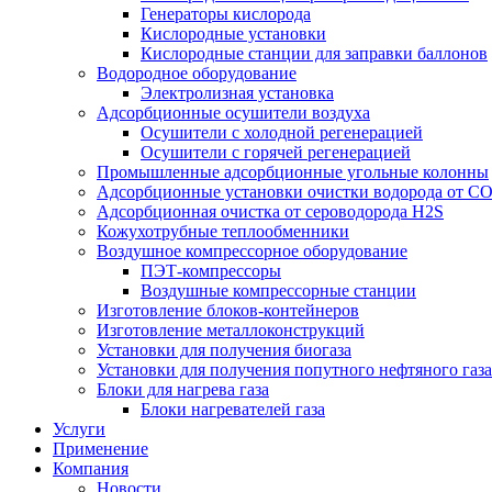
Генераторы кислорода
Кислородные установки
Кислородные станции для заправки баллонов
Водородное оборудование
Электролизная установка
Адсорбционные осушители воздуха
Осушители с холодной регенерацией
Осушители с горячей регенерацией
Промышленные адсорбционные угольные колонны
Адсорбционные установки очистки водорода от C
Адсорбционная очистка от сероводорода H2S
Кожухотрубные теплообменники
Воздушное компрессорное оборудование
ПЭТ-компрессоры
Воздушные компрессорные станции
Изготовление блоков-контейнеров
Изготовление металлоконструкций
Установки для получения биогаза
Установки для получения попутного нефтяного газа
Блоки для нагрева газа
Блоки нагревателей газа
Услуги
Применение
Компания
Новости