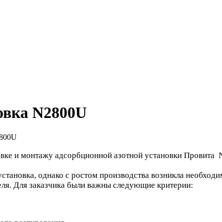
овка N2800U
2800U
авке и монтажу адсорбционной азотной установки Провита 
установка, однако с ростом производства возникла необхо
ля. Для заказчика были важны следующие критерии: