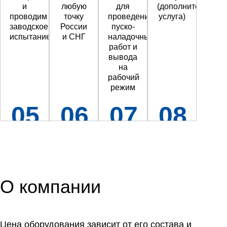
и
любую
для
(дополнительная
проводим
точку
проведения
услуга)
заводское
России
пуско-
испытание
и СНГ
наладочных
работ и
вывода
на
рабочий
режим
05
06
07
08
О компании
Цена оборудования зависит от его состава и