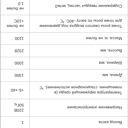
1,0
Содержание твердых частиц, мг/м3
не более
+10С
для точки росы по азоту -40С, ℃
не более
Точка росы сжатого воздуха под давлением
1100
Масса, кг, не более
2328
Высота, мм
1000
Ширина, мм
1300
Длина, мм
помещении, стационарное исполнение), ℃
+5-+40
Температура окружающей среды (в
50Гц
Напряжение электропитания
220В
1
Выход азота