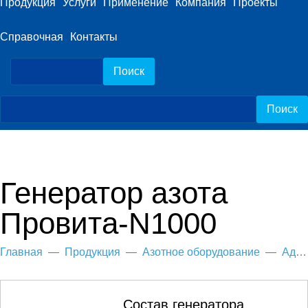
Продукция
Услуги
Применение
Компания
Проекты
Справочная
Контакты
Генератор азота
Провита-N1000
Главная
—
Продукция
—
Азотное оборудование
—
Адсорбционные генераторы азота
Состав генератора