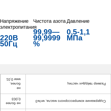
Напряжение
Чистота азота
Давление
электропитания
99,99—
0,5-1,1
220В
99,9999
МПа
50Гц
%
мкм 0,01
более,
Размер твёрдых частиц
не
0,003
Содержание компрессорного масла, мг/м3
не более