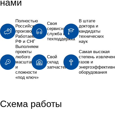
нами
Полностью
В штате
Своя
Российское
доктора и
сервисная
производство
кандидаты
служба и
Работаем по
технических
техподдержка
РФ и СНГ
наук
Выполняем
проекты
Самая высокая
любого
Свой
степень извлечен
масштаба
склад
газов и
и
запчастей
энергоэффективн
сложности
оборудования
«под ключ»
Схема работы