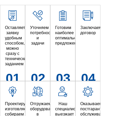
Оставляете
Уточняем
Готовим
Заключаем
заявку
потребности
наиболее
договор
удобным
и
оптимальное
способом,
задачи
предложение
можно
сразу с
техническим
заданием
01
02
03
04
Проектируем,
Отгружаем
Наш
Оказываем
изготовляем,
оборудование
специалист
постгарантийное
собираем
в
выезжает
обслуживание