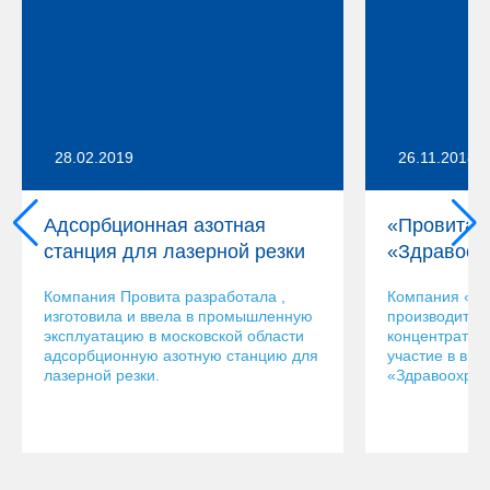
28.02.2019
26.11.2018
Адсорбционная азотная
«Провита»
станция для лазерной резки
«Здравоох
Компания Провита разработала ,
Компания «Пр
изготовила и ввела в промышленную
производител
эксплуатацию в московской области
концентратор
адсорбционную азотную станцию для
участие в выс
лазерной резки.
«Здравоохран