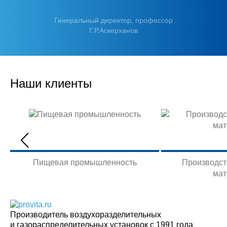
Генеральный директор, профессор
Г.Р.Аскерханов
Наши клиенты
Пищевая промышленность
Производст
мат
Производитель воздухоразделительных
и газораспределительных установок с 1991 года