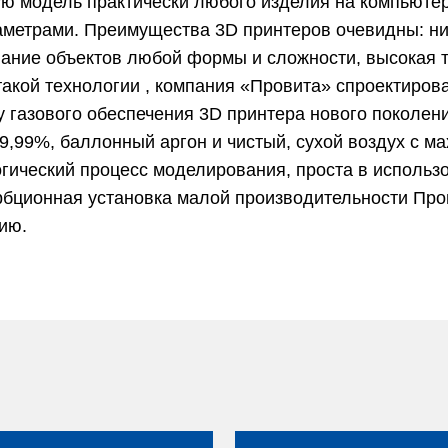
ую модель практически любого изделия на компьютер
аметрами. Преимущества 3D принтеров очевидны: ни
вание объектов любой формы и сложности, высокая 
такой технологии , компания «Провита» спроектирова
у газового обеспечения 3D принтера нового поколен
9,99%, баллонный аргон и чистый, сухой воздух с ма
гический процесс моделирования, проста в использо
орбционная установка малой производительности Пр
ию.