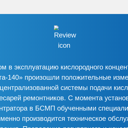
ом в эксплуатацию кислородного концен
та-140» произошли положительные изме
 централизованной системы подачи кисл
есарей ремонтников. С момента устано
нтратора в БСМП обученными специал
менно производится техническое обсл