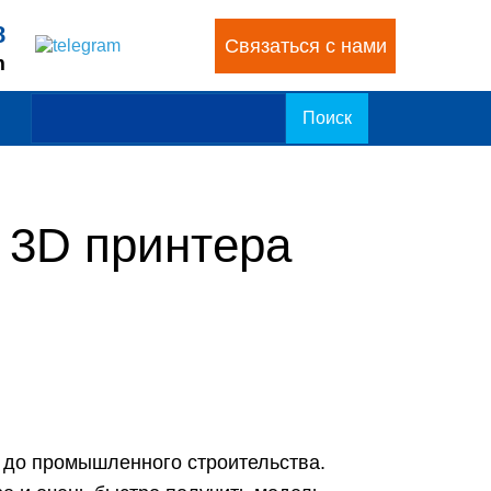
8
8
Связаться с нами
Связаться с нами
m
m
 3D принтера
 до промышленного строительства.