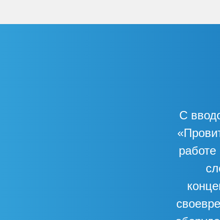
С ввод
«Прови
работе
сл
конце
своевре