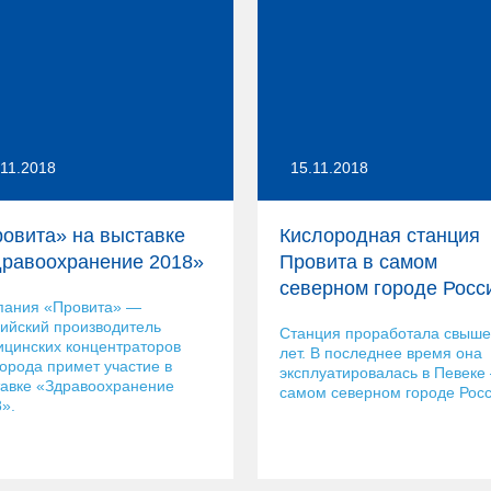
.11.2018
15.11.2018
овита» на выставке
Кислородная станция
равоохранение 2018»
Провита в самом
северном городе Росс
пания «Провита» —
ийский производитель
Cтанция проработала свыше
цинских концентраторов
лет. В последнее время она
орода примет участие в
эксплуатировалась в Певеке
авке «Здравоохранение
самом северном городе Росс
».