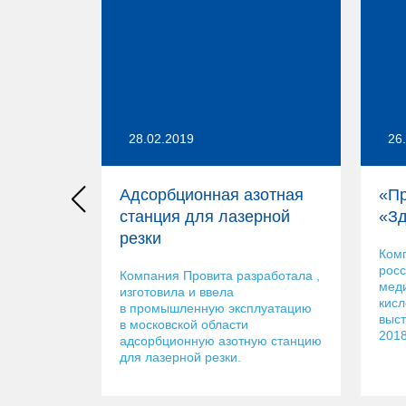
28.02.2019
26
Адсорбционная азотная
«Пр
станция для лазерной
«Зд
резки
Ком
росс
Компания Провита разработала ,
меди
изготовила и ввела
кисл
в промышленную эксплуатацию
выст
в московской области
2018
адсорбционную азотную станцию
для лазерной резки.