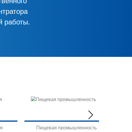
твенного
нтратора
й работы.
я
Пищевая промышленность