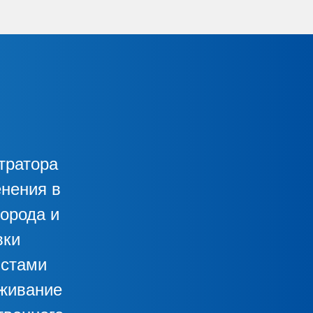
тратора
нения в
орода и
вки
истами
уживание