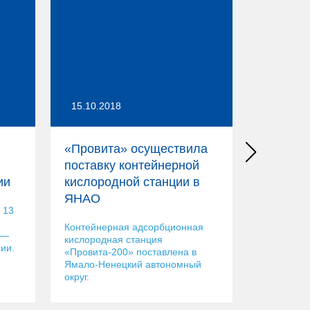
15.10.2018
02.10.20
«Провита» осуществила
«Провит
поставку контейнерной
участие
ии
кислородной станции в
выставк
ЯНАО
2018
 13
Контейнерная адсорбционная
В сентябр
 —
кислородная станция
«Провита»
ии.
«Провита-200» поставлена в
Междунаро
Ямало-Ненецкий автономный
рыбной ин
округ.