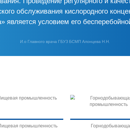
вания. Проведение регулярного и качес
ского обслуживания кислородного конце
» является условием его бесперебойно
И.о Главного врача ГБУЗ БСМП Алонцева Н.Н.
Пищевая промышленность
Горнодобывающа