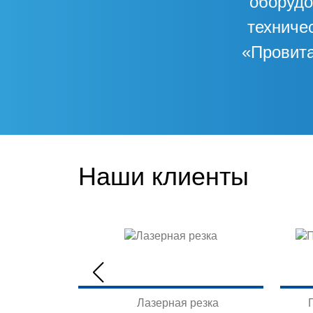
оборудо
техниче
«Провита
Наши клиенты
Лазерная резка