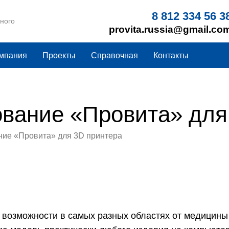
8 812 334 56 3
8 812 334 56 3
ного
ного
provita.russia@gmail.co
provita.russia@gmail.co
мпания
Проекты
Справочная
Контакты
ование «Провита» для
ние «Провита» для 3D принтера
 возможности в самых разных областях от медицины