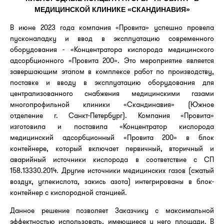
МЕДИЦИНСКОЙ КЛИНИКЕ «СКАНДИНАВИЯ»
В июне 2023 года компания «Провита» успешно провела
пусконаладку и ввод в эксплуатацию современного
оборудования - «Концентратора кислорода медицинского
адсорбционного «Провита 200». Это мероприятие является
завершающим этапом в комплексе работ по производству,
поставке и вводу в эксплуатацию оборудования для
централизованного снабжения медицинскими газами
многопрофильной клиники «Скандинавия» (Южное
отделение г. Санкт-Петербург). Компания «Провита»
изготовила и поставила «Концентратор кислорода
медицинский адсорбционный «Провита 200» в блок
контейнере, который включает первичный, вторичный и
аварийный источники кислорода в соответствие с СП
158.13330.2014. Другие источники медицинских газов (сжатый
воздух, углекислота, закись азота) интегрированы в блок-
контейнер с кислородной станцией.
Данное решение позволяет Заказчику с максимальной
эффектностью использовать, имеющиеся у него площади. В