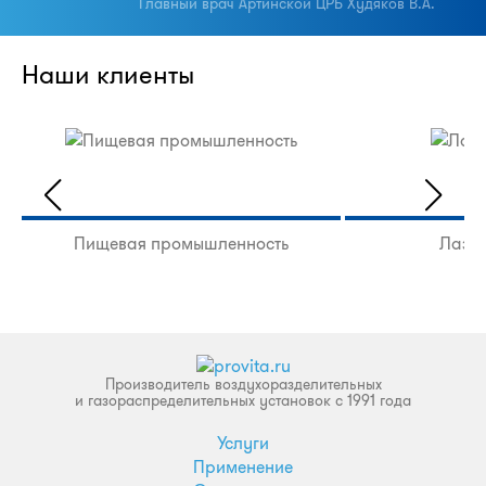
Главный врач Артинской ЦРБ Худяков В.А.
Наши клиенты
Пищевая промышленность
Лазер
Производитель воздухоразделительных
и газораспределительных установок с 1991 года
Услуги
Применение