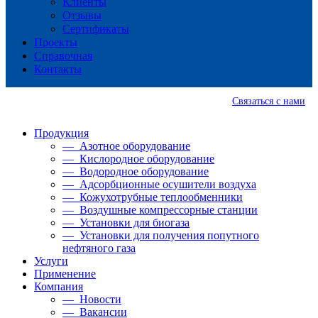
Клиенты
Отзывы
Сертификаты
Проекты
Справочная
Контакты
Связаться с нами
Продукция
— Азотное оборудование
— Кислородное оборудование
— Водородное оборудование
— Адсорбционные осушители воздуха
— Кожухотрубные теплообменники
— Воздушные компрессорные станции
— Установки для биогаза
— Установки для получения попутного
нефтяного газа
Услуги
Применение
Компания
— Новости
— Вакансии