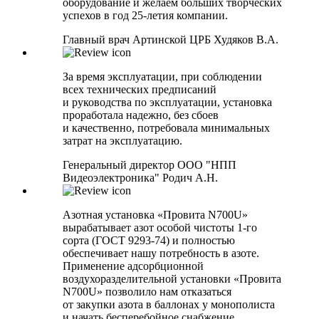
оборудование и желаем больших творческих
успехов в год 25-летия компании.
Главный врач Артинской ЦРБ Худяков В.А.
За время эксплуатации, при соблюдении
всех технических предписаний
и руководства по эксплуатации, установка
проработала надежно, без сбоев
и качественно, потребовала минимальных
затрат на эксплуатацию.
Генеральный директор ООО "НПП
Видеоэлектроника" Родич А.Н.
Азотная установка «Провита N700U»
вырабатывает азот особой чистоты 1-го
сорта (ГОСТ 9293-74) и полностью
обеспечивает нашу потребность в азоте.
Применение адсорбционной
воздухоразделительной установки «Провита
N700U» позволило нам отказаться
от закупки азота в баллонах у монополиста
и начать бесперебойное снабжение