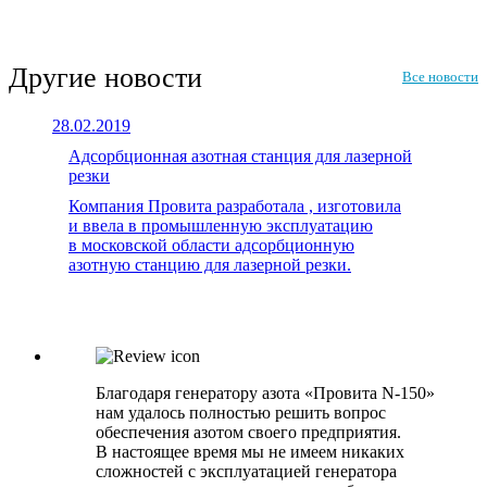
Другие новости
Все новости
28.02.2019
26.
Адсорбционная азотная станция для лазерной
«
резки
2
Компания Провита разработала , изготовила
К
и ввела в промышленную эксплуатацию
п
в московской области адсорбционную
к
азотную станцию для лазерной резки.
«
Благодаря генератору азота «Провита N-150»
нам удалось полностью решить вопрос
обеспечения азотом своего предприятия.
В настоящее время мы не имеем никаких
сложностей с эксплуатацией генератора