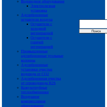
Водородное оборудование
Электролизная
установка
Адсорбционные
осушители воздуха
Осушители с
холодной
регенерацией
Осушители с
горячей
регенерацией
Промышленные
адсорбционные угольные
колонны
Адсорбционные
установки очистки
водорода от CO2
Адсорбционная очистка
от сероводорода H2S
Кожухотрубные
теплообменники
Воздушное
компрессорное
оборудование