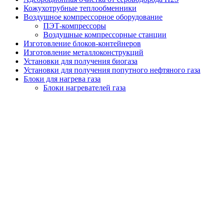
Кожухотрубные теплообменники
Воздушное компрессорное оборудование
ПЭТ-компрессоры
Воздушные компрессорные станции
Изготовление блоков-контейнеров
Изготовление металлоконструкций
Установки для получения биогаза
Установки для получения попутного нефтяного газа
Блоки для нагрева газа
Блоки нагревателей газа