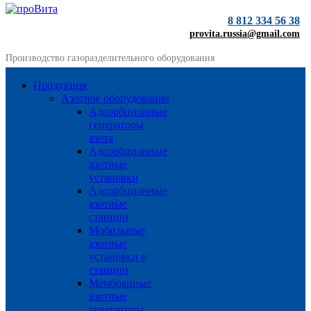
8 812 334 56 38
provita.russia@gmail.com
Производство газоразделительного оборудования
Продукция
Азотное оборудование
Адсорбционные
генераторы
азота
Адсорбционные
азотные
установки
Адсорбционные
азотные
станции
Мобильные
азотные
установки и
станции
Мембранные
азотные
генераторы