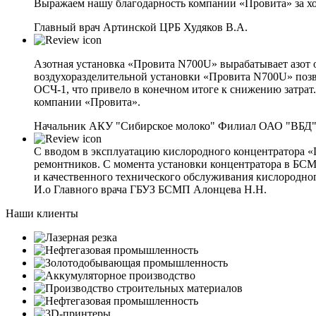
Выражаем нашу благодарность компании «Провита» за хо
Главный врач Артинской ЦРБ Худяков В.А.
Азотная установка «Провита N700U» вырабатывает азот о
воздухоразделительной установки «Провита N700U» позво
ОСЧ-1, что привело в конечном итоге к снижению затрат
компании «Провита».
Начальник АКУ "Сибирское молоко" Филиал ОАО "ВБД"
С вводом в эксплуатацию кислородного концентратора «
ремонтников. С момента установки концентратора в БС
и качественного технического обслуживания кислородног
И.о Главного врача ГБУЗ БСМП Алонцева Н.Н.
Наши клиенты