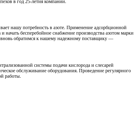
ехов в год 25-летия компании.
ивает нашу потребность в азоте. Применение адсорбционной
а и начать бесперебойное снабжение производства азотом марки
мы вновь обратимся к нашему надежному поставщику —
трализованной системы подачи кислорода и слесарей
ческое обслуживание оборудования. Проведение регулярного
ой работы.