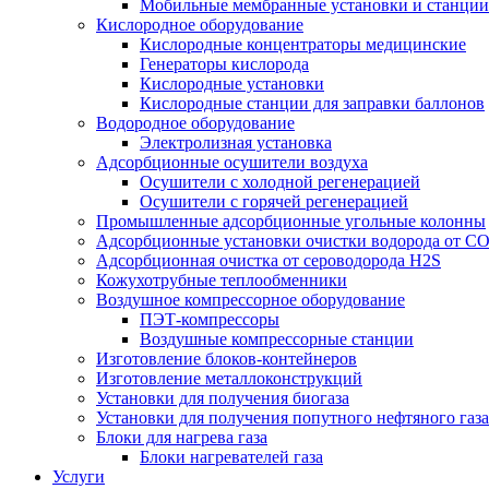
Мобильные мембранные установки и станции
Кислородное оборудование
Кислородные концентраторы медицинские
Генераторы кислорода
Кислородные установки
Кислородные станции для заправки баллонов
Водородное оборудование
Электролизная установка
Адсорбционные осушители воздуха
Осушители с холодной регенерацией
Осушители с горячей регенерацией
Промышленные адсорбционные угольные колонны
Адсорбционные установки очистки водорода от C
Адсорбционная очистка от сероводорода H2S
Кожухотрубные теплообменники
Воздушное компрессорное оборудование
ПЭТ-компрессоры
Воздушные компрессорные станции
Изготовление блоков-контейнеров
Изготовление металлоконструкций
Установки для получения биогаза
Установки для получения попутного нефтяного газа
Блоки для нагрева газа
Блоки нагревателей газа
Услуги