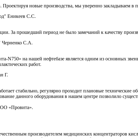
 Проектируя новые производства, мы уверенно закладываем в 
д" Еникеев С.С.
ции. За прошедший период не было замечаний к качеству произв
 Черненко С.А.
а-N750» на нашей нефтебазе является одним из основных звень
лактических работ.
н Г.
работает стабильно, регулярно проходит плановые технические 
ование данного оборудования в нашем центре позволило сущест
ООО «Провита».
ечественным производителем медицинских концентраторов кисл