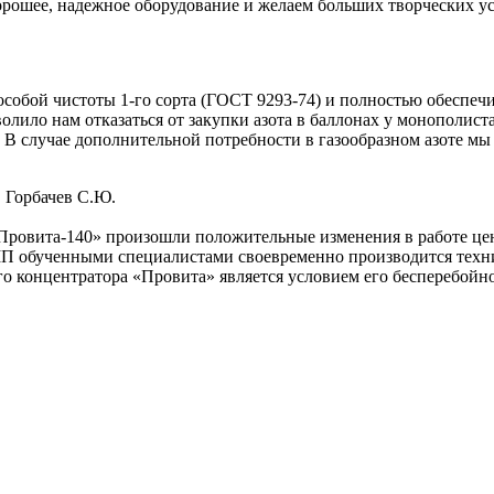
рошее, надежное оборудование и желаем больших творческих усп
собой чистоты 1-го сорта (ГОСТ 9293-74) и полностью обеспеч
лило нам отказаться от закупки азота в баллонах у монополист
. В случае дополнительной потребности в газообразном азоте 
 Горбачев С.Ю.
Провита-140» произошли положительные изменения в работе цен
МП обученными специалистами своевременно производится техни
о концентратора «Провита» является условием его бесперебойн