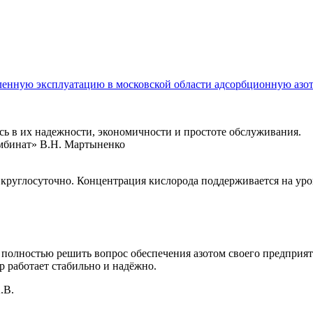
ленную эксплуатацию в московской области адсорбционную азот
сь в их надежности, экономичности и простоте обслуживания.
мбинат» В.Н. Мартыненко
круглосуточно. Концентрация кислорода поддерживается на уро
ь полностью решить вопрос обеспечения азотом своего предприя
р работает стабильно и надёжно.
.В.