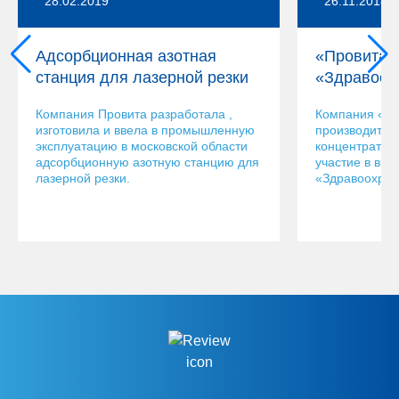
28.02.2019
26.11.2018
Адсорбционная азотная
«Провита»
станция для лазерной резки
«Здравоох
Компания Провита разработала ,
Компания «Пр
изготовила и ввела в промышленную
производител
эксплуатацию в московской области
концентратор
адсорбционную азотную станцию для
участие в выс
лазерной резки.
«Здравоохран