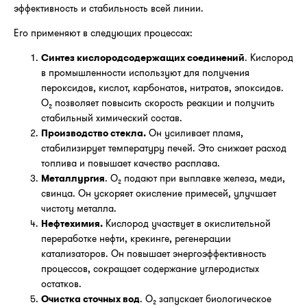
эффективность и стабильность всей линии.
Его применяют в следующих процессах:
Синтез кислородсодержащих соединений
. Кислород
в промышленности используют для получения
пероксидов, кислот, карбонатов, нитратов, эпоксидов.
O₂ позволяет повысить скорость реакции и получить
стабильный химический состав.
Производство стекла
.
Он усиливает пламя,
стабилизирует температуру печей. Это снижает расход
топлива и повышает качество расплава.
Металлурги
я
. O₂ подают при выплавке железа, меди,
свинца. Он ускоряет окисление примесей, улучшает
чистоту металла.
Нефтехимия
.
Кислород участвует в окислительной
переработке нефти, крекинге, регенерации
катализаторов. Он повышает энергоэффективность
процессов, сокращает содержание углеродистых
остатков.
Очистка сточных вод
. O₂ запускает биологическое