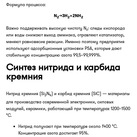
Формула процесса:
N
→3H
+2NH
2
2
2
Важно поддерживать высокую чистоту N₂: следы кислорода
или воды снижают выход аммиака, отравляют катализатор,
меняют равновесие реакции. Именно поэтому предприятия
используют адсорбционные установки PSA, которые дают
стабильную концентрацию азота 99,5–99,999%.
Синтез нитрида и карбида
кремния
Нитрид кремния (Si
N
) и карбид кремния (SiC) — материалы
3
4
для производства современной электроники, силовых
модулей, керамики, работающей при температурах 1200–1500
°C.
Нитрид получают при температуре около 1400 °C.
Концентрация азота достигает 95%.