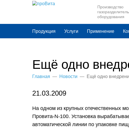
Производство
Производство
газоразделитель
газоразделитель
оборудования
оборудования
Продукция
Услуги
Применение
Ко
Ещё одно внедр
Главная
—
Новости
—
Ещё одно внедрен
21.03.2009
На одном из крупных отечественных мо
Провита-N-100. Установка вырабатывае
автоматической линии по упаковке пищ