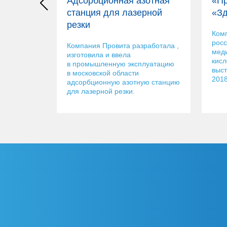
Адсорбционная азотная
«Пр
станция для лазерной
«Зд
резки
Ком
росс
Компания Провита разработала ,
меди
изготовила и ввела
кисл
в промышленную эксплуатацию
выст
в московской области
2018
адсорбционную азотную станцию
для лазерной резки.