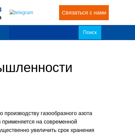
8
8
Связаться с нами
Связаться с нами
m
m
мышленности
о производству газообразного азота
аз применяется на современной
существенно увеличить срок хранения