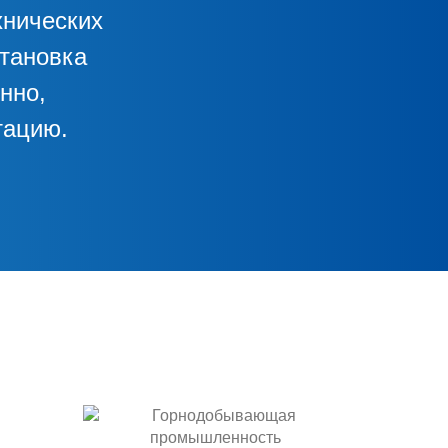
хнических
становка
нно,
тацию.