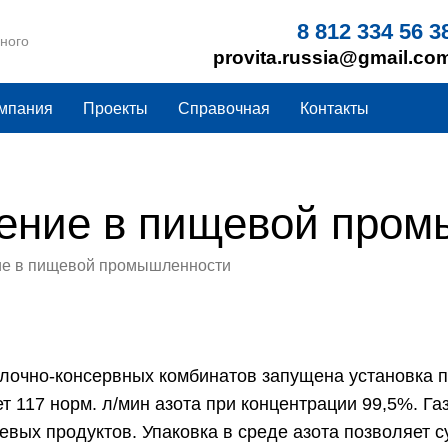
8 812 334 56 3
8 812 334 56 3
ного
ного
provita.russia@gmail.co
provita.russia@gmail.co
мпания
Проекты
Справочная
Контакты
ение в пищевой про
ие в пищевой промышленности
лочно-консервных комбинатов запущена установка п
т 117 норм. л/мин азота при концентрации 99,5%. Г
евых продуктов. Упаковка в среде азота позволяет 