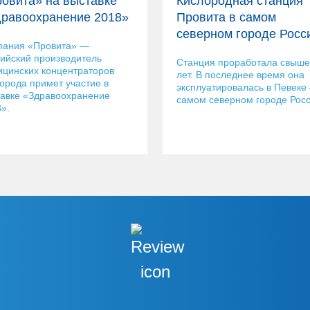
овита» на выставке
Кислородная станция
равоохранение 2018»
Провита в самом
северном городе Росс
пания «Провита» —
ийский производитель
Cтанция проработала свыше
цинских концентраторов
лет. В последнее время она
орода примет участие в
эксплуатировалась в Певеке
авке «Здравоохранение
самом северном городе Росс
».