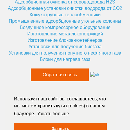
Адсорбционная очистка от сероводорода H2S
Адсорбционные установки очистки водорода от CO2
Кожухотрубные теплообменники
Промышленные адсорбционные угольные колонны
Воздушное компрессорное оборудование
Изготовление металлоконструкций
Изготовление блоков-контейнеров
Установки для получения биогаза
Установки для получения попутного нефтяного газа
Блоки для нагрева газа
Обратная связь
8 812 334 56 38
Используя наш сайт, вы соглашаетесь, что
c 8:00 до 18:00, Пн-Пт
мы можем хранить куки (cookies) в вашем
provita.russia@gmail.com
браузере.
Узнать больше
Реквизиты компании
ИНН: 7814311907
Закрыть