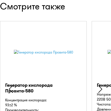
Смотрите также
Генератор кислорода
Генер
Провита-580
Напряже
220В 50
Концентрация кислорода:
Чистота
93±2 %
Давлени
Производительность: