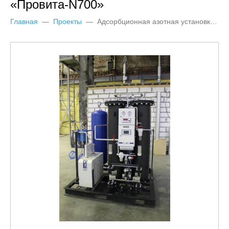
«Провита-N700»
Главная
—
Проекты
—
Адсорбционная азотная установка «Провита-N700»