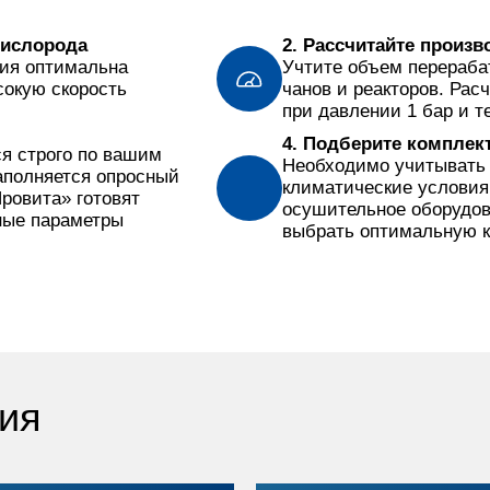
кислорода
2. Рассчитайте произ
ния оптимальна
Учтите объем перераба
сокую скорость
чанов и реакторов. Рас
при давлении 1 бар и т
4. Подберите комплек
я строго по вашим
Необходимо учитывать 
аполняется опросный
климатические условия,
Провита» готовят
осушительное оборудов
ные параметры
выбрать оптимальную к
ия