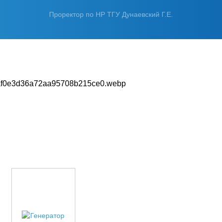
Проректор по НР ТГУ Дунаевский Г.Е.