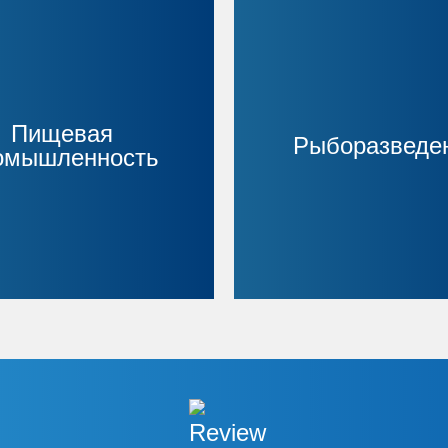
Пищевая
Рыборазведе
омышленность