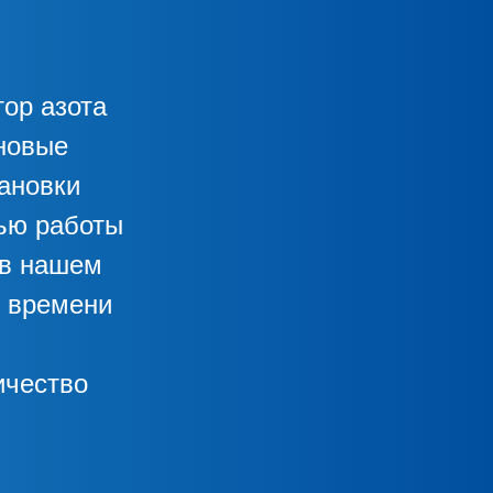
ор азота
ановые
тановки
ью работы
 в нашем
и времени
ичество