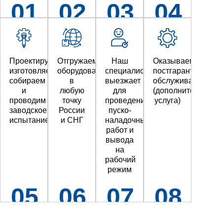
01
02
03
04
Проектируем,
Отгружаем
Наш
Оказываем
изготовляем,
оборудование
специалист
постгарантийное
собираем
в
выезжает
обслуживание
и
любую
для
(дополнительная
проводим
точку
проведения
услуга)
заводское
России
пуско-
испытание
и СНГ
наладочных
работ и
вывода
на
рабочий
режим
05
06
07
08