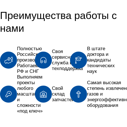
Преимущества работы с
нами
Полностью
В штате
Своя
Российское
доктора и
сервисная
производство
кандидаты
служба и
Работаем по
технических
техподдержка
РФ и СНГ
наук
Выполняем
проекты
Самая высокая
любого
Свой
степень извлечен
масштаба
склад
газов и
и
запчастей
энергоэффективн
сложности
оборудования
«под ключ»